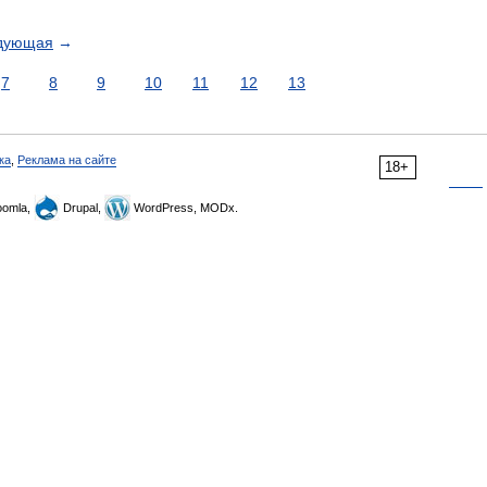
дующая
→
7
8
9
10
11
12
13
ка
,
Реклама на сайте
18+
omla,
Drupal,
WordPress, MODx.