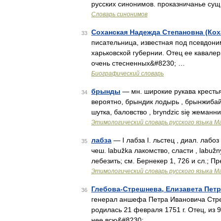
русских синонимов. проказничанье сущ.
Словарь синонимов
Соханская Надежда Степановна (Кох
33
писательница, известная под псевдони
харьковской губернии. Отец ее кавалер
очень стесненных&#8230; …
Биографический словарь
брынды
— мн. широкие рукава крестья
34
вероятно, брындик лодырь , брынжибай 
шутка, баловство , bryndzic się жеманн
Этимологический словарь русского языка М
лабза
— I лабза I. льстец , диал. лабоз
35
чеш. labužka лакомство, сласти , labu
лебезить; см. Бернекер 1, 726 и сл.; П
Этимологический словарь русского языка М
Глебова-Стрешнева, Елизавета Пет
36
генерал аншефа Петра Ивановича Стреш
родилась 21 февраля 1751 г. Отец, из
нее всю&#8230; …