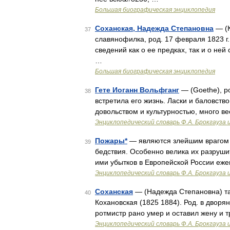
Большая биографическая энциклопедия
Соханская, Надежда Степановна
— (К
37
славянофилка, род. 17 февраля 1823 г.
сведений как о ее предках, так и о ней
…
Большая биографическая энциклопедия
Гете Иоганн Вольфганг
— (Goethe), ро
38
встретила его жизнь. Ласки и баловст
довольством и культурностью, много вес
Энциклопедический словарь Ф.А. Брокгауза 
Пожары*
— являются злейшим врагом
39
бедствия. Особенно велика их разруши
ими убытков в Европейской России ежег
Энциклопедический словарь Ф.А. Брокгауза 
Соханская
— (Надежда Степановна) та
40
Кохановская (1825 1884). Род. в дворя
ротмистр рано умер и оставил жену и 
Энциклопедический словарь Ф.А. Брокгауза 