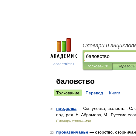
Словари и энциклоп
academic.ru
Толкования
Переводы
баловство
Толкование
Перевод
Книги
проделка
— См. уловка, шалость... Сл
31
под. ред. Н. Абрамова, М.: Русские сло
Словарь синонимов
проказничанье
— озорство, озорничан
32