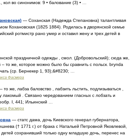
, кол во синонимов: 9 • балование (3) • …
ановская)
— Соханская (Надежда Степановна) талантливая
мом Кохановская (1825 1884). Родилась в дворянской семье
ийский ротмистр рано умер и оставил жену и трех детей в
нской праздничной одежды , смол. (Добровольский); сюда же,
– то же, которое можно было бы сравнить с польск. brynda
ичать (ср. Бернекер 1, 93);&#8230; …
акса Фасмера
 – то же, лабза баловство , лабзить льстить, подлизываться ,
žny лакомый . Связано чередованием гласных с лобзать и
реобр. I, 441; Ильинский …
акса Фасмера
ровна
— статс дама, дочь Киевского генерал губернатора,
нева († 1771 г.) от брака с Натальей Петровной Яковлевой,
 9 детей сохранивший только одну младшую дочь, перенес на