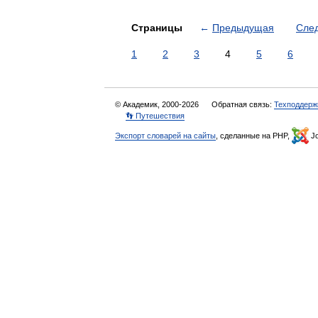
Страницы
←
Предыдущая
Сле
1
2
3
4
5
6
© Академик, 2000-2026
Обратная связь:
Техподдерж
👣 Путешествия
Экспорт словарей на сайты
, сделанные на PHP,
Jo