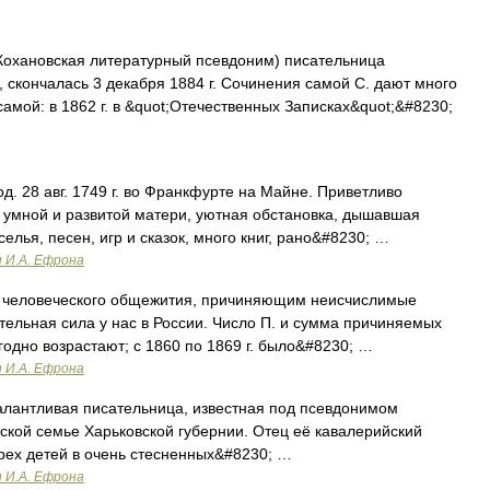
охановская литературный псевдоним) писательница
, скончалась 3 декабря 1884 г. Сочинения самой С. дают много
 самой: в 1862 г. в &quot;Отечественных Записках&quot;&#8230;
д. 28 авг. 1749 г. во Франкфурте на Майне. Приветливо
во умной и развитой матери, уютная обстановка, дышавшая
елья, песен, игр и сказок, много книг, рано&#8230; …
и И.А. Ефрона
 человеческого общежития, причиняющим неисчислимые
тельная сила у нас в России. Число П. и сумма причиняемых
одно возрастают; с 1860 по 1869 г. было&#8230; …
и И.А. Ефрона
лантливая писательница, известная под псевдонимом
нской семье Харьковской губернии. Отец её кавалерийский
трех детей в очень стесненных&#8230; …
и И.А. Ефрона