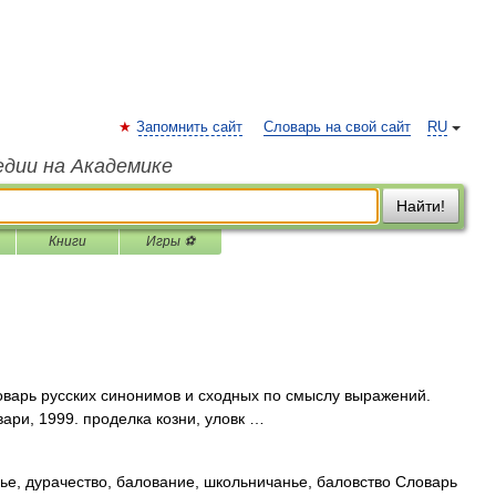
Запомнить сайт
Словарь на свой сайт
RU
едии на Академике
Найти!
Книги
Игры ⚽
оварь русских синонимов и сходных по смыслу выражений.
вари, 1999. проделка козни, уловк …
ье, дурачество, балование, школьничанье, баловство Словарь